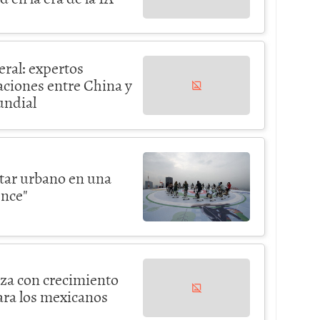
teral: expertos
laciones entre China y
undial
star urbano en una
ence"
nza con crecimiento
ara los mexicanos