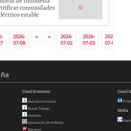
aldeas de Indonesia
ctrificar comunidades
léctrico estable
6-
2026-
»
«
2026-
2026-
2026-
2
07
07-08
07-02
07-03
07-07
0
aña
Canal Economía
Canal I
Finan
Noticias Economía
Buscar Trabajo
Media
Vivienda
Radio
Declaración de la Renta
Warrants