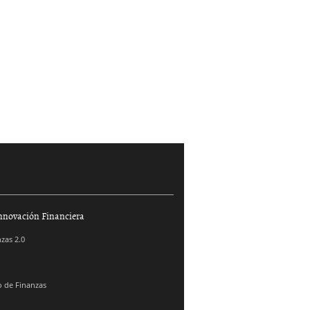
026-
»
7-08
nnovación Financiera
zas 2.0
 de Finanzas