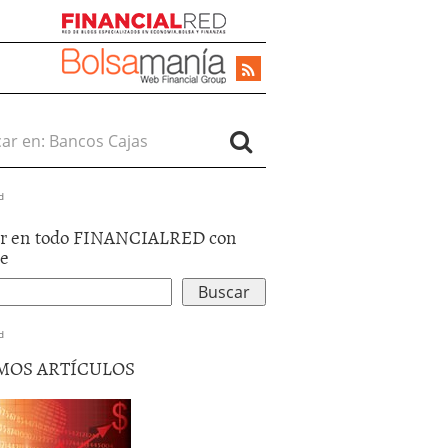
r en:
d
r en todo FINANCIALRED con
le
d
MOS ARTÍCULOS