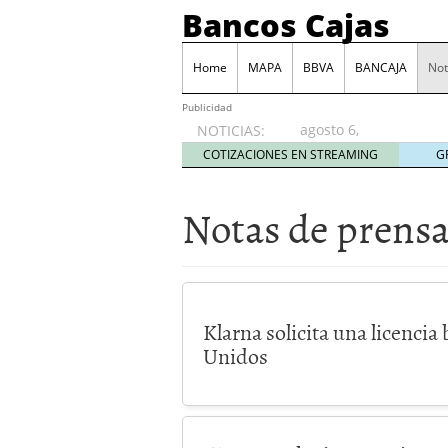
Bancos Cajas
Home
MAPA
BBVA
BANCAJA
Not
Publicidad
agosto 6,
NOTICIAS:
2026
COTIZACIONES EN STREAMING
G
Notas de prens
Klarna solicita una licencia
Unidos