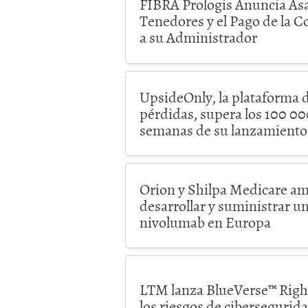
FIBRA Prologis Anuncia As
Tenedores y el Pago de la C
a su Administrador
UpsideOnly, la plataforma d
pérdidas, supera los 100 00
semanas de su lanzamiento
Orion y Shilpa Medicare am
desarrollar y suministrar un
nivolumab en Europa
LTM lanza BlueVerse™ Right
los riesgos de ciberseguridad