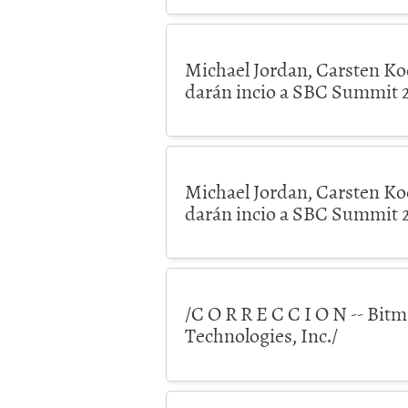
Michael Jordan, Carsten Koe
darán incio a SBC Summit 
Michael Jordan, Carsten Koe
darán incio a SBC Summit 
/C O R R E C C I O N -- Bi
Technologies, Inc./