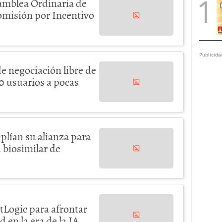
amblea Ordinaria de
omisión por Incentivo
Publicida
e negociación libre de
0 usuarios a pocas
plían su alianza para
 biosimilar de
Logic para afrontar
 en la era de la IA