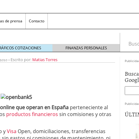
as de prensa
Contacto
Busca
RÁFICOS COTIZACIONES
FINANZAS PERSONALES
2010
-
Escrito por:
Matias Torres
Publicida
Busca
Goog
Publicida
 online que operan en España
perteneciente al
 NovaGalicia Banco
mayo 23, 2014
ÚLTI
hos
productos financieros
sin comisiones y otras
nes bancarias
mayo 19, 2014
e hacer ganar a los clientes
abril 11, 2014
 la opciones para conseguir efectivo
abril 4, 2014
4b y
Visa
Open, domiciliaciones, transferencias
 sin gastos ni comisiones de mantenimiento, ni