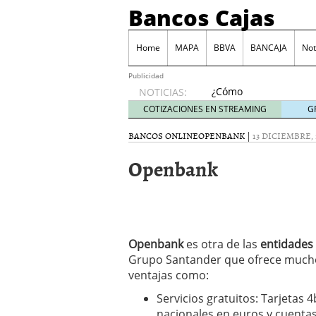
Bancos Cajas
Home
MAPA
BBVA
BANCAJA
Not
Publicidad
¿Cómo
NOTICIAS:
podemos
COTIZACIONES EN STREAMING
G
reclamar
a los
BANCOS ONLINE
OPENBANK
|
13 DICIEMBRE, 
bancos
Openbank
las
comisiones
por
descubierto?
junio 6,
2014
Openbank
es otra de las
entidades
Tarjeta Visa Prepago de
Grupo Santander que ofrece muc
Las principales comisio
ventajas como:
Juego BBVA, una forma d
Monte de Piedad, una de
Servicios gratuitos: Tarjetas 
nacionales en euros y cuentas