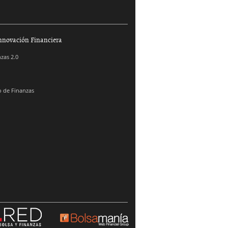
nnovación Financiera
zas 2.0
 de Finanzas