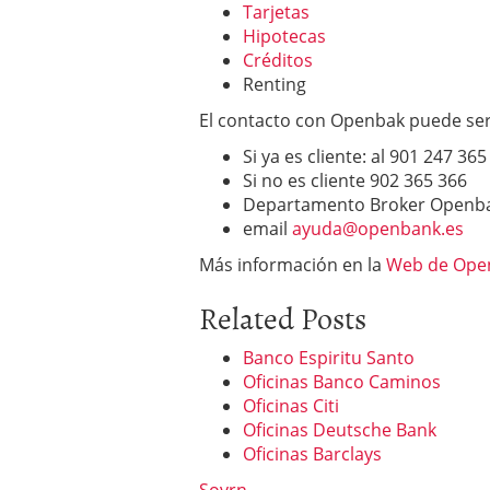
Tarjetas
Hipotecas
Créditos
Renting
El contacto con Openbak puede ser 
Si ya es cliente: al 901 247 365
Si no es cliente 902 365 366
Departamento Broker Openban
email
ayuda@openbank.es
Más información en la
Web de Ope
Related Posts
Banco Espiritu Santo
Oficinas Banco Caminos
Oficinas Citi
Oficinas Deutsche Bank
Oficinas Barclays
Sovrn