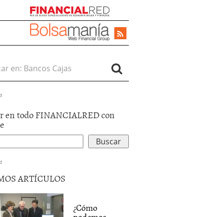
r en:
d
r en todo FINANCIALRED con
le
d
MOS ARTÍCULOS
¿Cómo
podemos