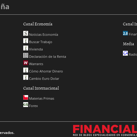
aña
Canal Economía
Canal I
Finan
Noticias Economía
Buscar Trabajo
Media
Vivienda
Radio
Declaración de la Renta
Warrants
Cómo Ahorrar Dinero
Cambio Euro Dolar
Canal Internacional
Materias Primas
Forex
ervados.