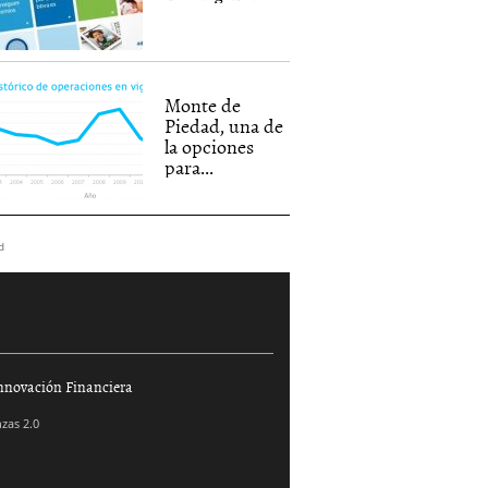
Monte de
Piedad, una de
la opciones
para...
d
nnovación Financiera
zas 2.0