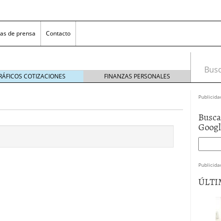
as de prensa
Contacto
Busca
RÁFICOS COTIZACIONES
FINANZAS PERSONALES
Publicida
Busca
Goog
Publicida
 NovaGalicia Banco
mayo 23, 2014
ÚLTI
nes bancarias
mayo 19, 2014
e hacer ganar a los clientes
abril 11, 2014
 la opciones para conseguir efectivo
abril 4, 2014