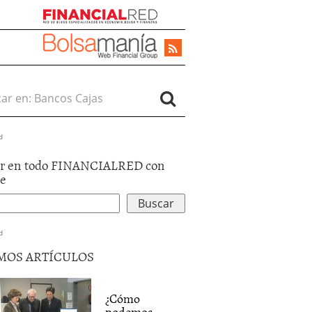
r en:
d
r en todo FINANCIALRED con
le
d
MOS ARTÍCULOS
¿Cómo
podemos