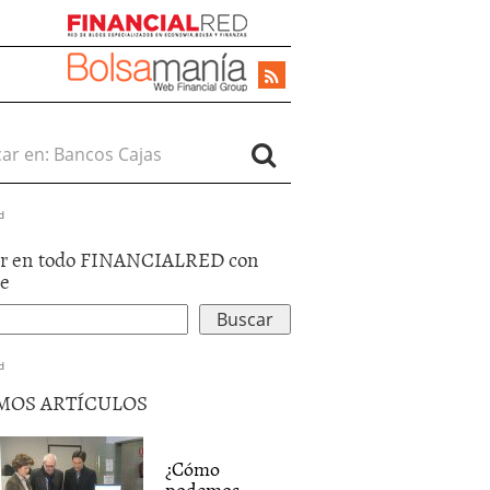
r en:
d
r en todo FINANCIALRED con
le
d
MOS ARTÍCULOS
¿Cómo
podemos