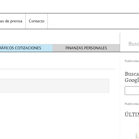
as de prensa
Contacto
Busca
RÁFICOS COTIZACIONES
FINANZAS PERSONALES
Publicida
Busca
Goog
Publicida
 NovaGalicia Banco
mayo 23, 2014
ÚLTI
nes bancarias
mayo 19, 2014
e hacer ganar a los clientes
abril 11, 2014
 la opciones para conseguir efectivo
abril 4, 2014