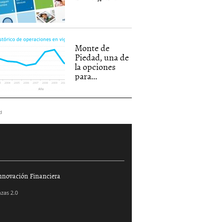
Monte de
Piedad, una de
la opciones
para...
d
nnovación Financiera
zas 2.0