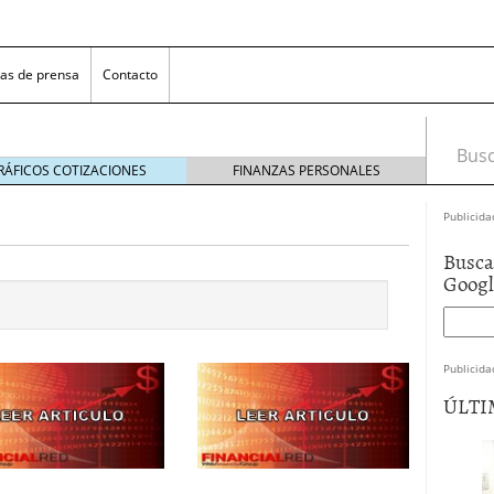
as de prensa
Contacto
Busca
RÁFICOS COTIZACIONES
FINANZAS PERSONALES
Publicida
Busca
Goog
Publicida
 NovaGalicia Banco
mayo 23, 2014
ÚLTI
nes bancarias
mayo 19, 2014
e hacer ganar a los clientes
abril 11, 2014
 la opciones para conseguir efectivo
abril 4, 2014