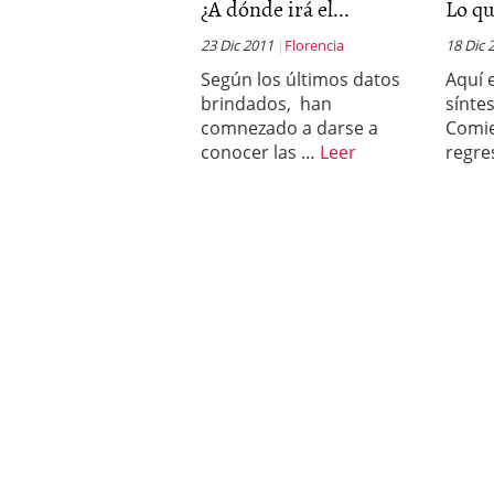
¿A dónde irá el...
Lo qu
23 Dic 2011
Florencia
18 Dic 
Según los últimos datos
Aquí 
brindados, han
sínte
comnezado a darse a
Comie
conocer las …
Leer
regre