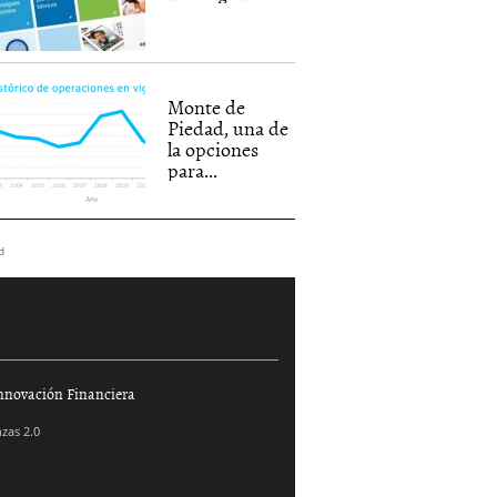
Monte de
Piedad, una de
la opciones
para...
d
nnovación Financiera
zas 2.0