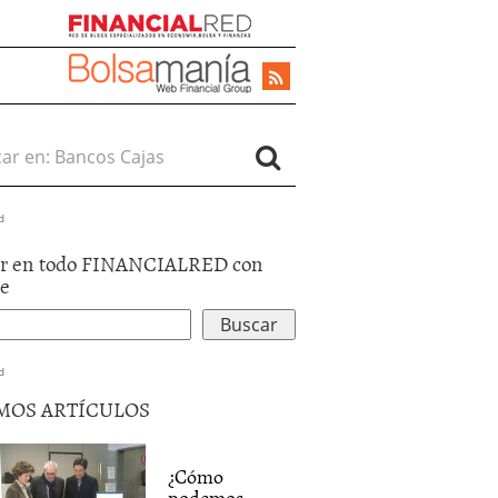
r en:
d
r en todo FINANCIALRED con
le
d
MOS ARTÍCULOS
¿Cómo
podemos