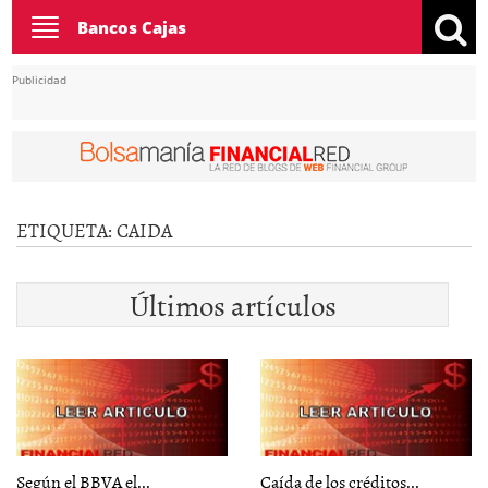
Toggle
Bancos Cajas
navigation
Publicidad
ETIQUETA:
CAIDA
Últimos artículos
Según el BBVA el...
Caída de los créditos...