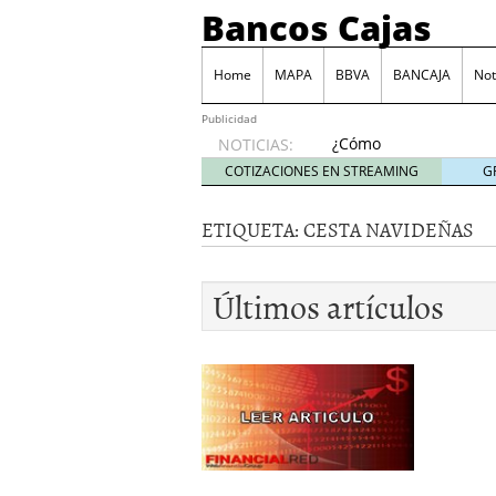
Bancos Cajas
Home
MAPA
BBVA
BANCAJA
Not
Publicidad
¿Cómo
NOTICIAS:
podemos
COTIZACIONES EN STREAMING
G
reclamar
a los
ETIQUETA:
CESTA NAVIDEÑAS
bancos
las
comisiones
Últimos artículos
por
descubierto?
junio 6,
2014
Tarjeta Visa Prepago de
Las principales comisio
Juego BBVA, una forma d
Monte de Piedad, una de