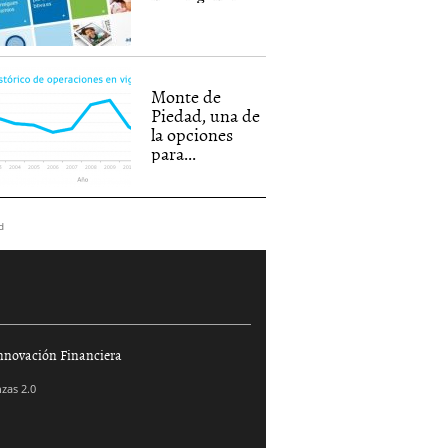
Monte de
Piedad, una de
la opciones
para...
d
nnovación Financiera
zas 2.0