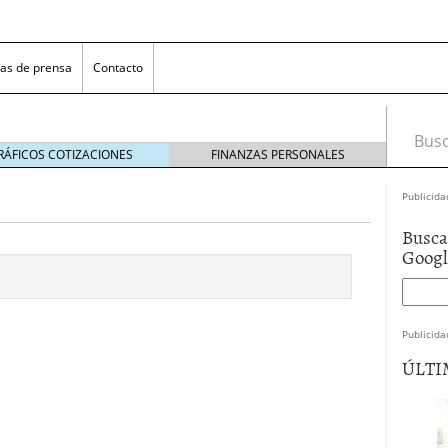
as de prensa
Contacto
Busca
RÁFICOS COTIZACIONES
FINANZAS PERSONALES
Publicida
Busca
Goog
Publicida
 NovaGalicia Banco
mayo 23, 2014
ÚLTI
nes bancarias
mayo 19, 2014
e hacer ganar a los clientes
abril 11, 2014
 la opciones para conseguir efectivo
abril 4, 2014