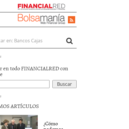
r en:
d
r en todo FINANCIALRED con
le
d
MOS ARTÍCULOS
¿Cómo
podemos