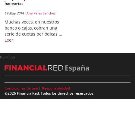
bancarias
19 May 2014
Ana Pérez Sanchez
Muchas veces, en nuestros
banco o cajas, cobran una
serie de cuotas periódicas …
Leer
Publicidad
España
Condiciones de uso
|
Responsabilidad
©2026 FinancialRed. Todos los derechos reservados.