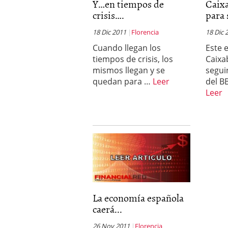
Y…en tiempos de
Caix
crisis….
para 
18 Dic 2011
Florencia
18 Dic 
Cuando llegan los
Este e
tiempos de crisis, los
Caixa
mismos llegan y se
segui
quedan para …
Leer
del B
Leer
La economía española
caerá...
26 Nov 2011
Florencia