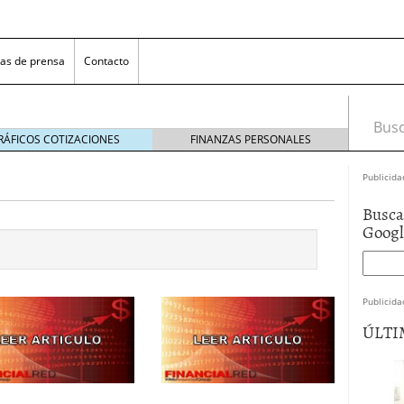
as de prensa
Contacto
Busca
RÁFICOS COTIZACIONES
FINANZAS PERSONALES
Publicida
Busca
Goog
Publicida
 NovaGalicia Banco
mayo 23, 2014
ÚLTI
nes bancarias
mayo 19, 2014
e hacer ganar a los clientes
abril 11, 2014
 la opciones para conseguir efectivo
abril 4, 2014