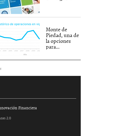
Monte de
Piedad, una de
la opciones
para...
d
nnovación Financiera
zas 2.0