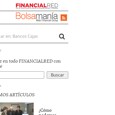
r en:
d
r en todo FINANCIALRED con
le
d
MOS ARTÍCULOS
¿Cómo
podemos