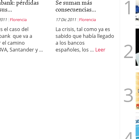
abank: pérdidas
Se suman más
sus...
consecuencias...
2011
Florencia
17 Dic 2011
Florencia
s el caso del
La crisis, tal como ya es
bank que va a
sabido que había llegado
r el camino
a los bancos
BVA, Santander y …
españoles, los …
Leer