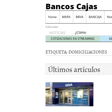
Bancos Cajas
Home
MAPA
BBVA
BANCAJA
Not
Publicidad
¿Cómo
NOTICIAS:
podemos
COTIZACIONES EN STREAMING
G
reclamar
a los
ETIQUETA:
DOMICILIACIONES
bancos
las
comisiones
Últimos artículos
por
descubierto?
junio 6,
2014
Tarjeta Visa Prepago de
Las principales comisio
Juego BBVA, una forma d
Monte de Piedad, una de