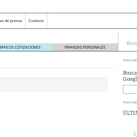
as de prensa
Contacto
Busca
RÁFICOS COTIZACIONES
FINANZAS PERSONALES
Publicida
Busca
Goog
Publicida
 NovaGalicia Banco
mayo 23, 2014
ÚLTI
nes bancarias
mayo 19, 2014
e hacer ganar a los clientes
abril 11, 2014
 la opciones para conseguir efectivo
abril 4, 2014