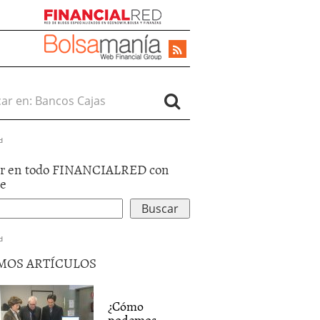
r en:
d
r en todo FINANCIALRED con
le
d
MOS ARTÍCULOS
¿Cómo
podemos