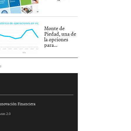
Monte de
Piedad, una de
la opciones
para...
d
nnovación Financiera
zas 2.0