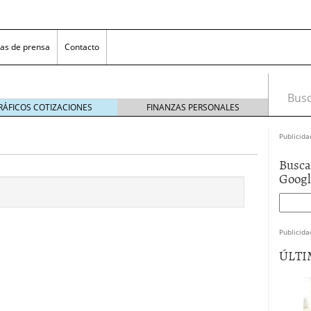
as de prensa
Contacto
Busca
RÁFICOS COTIZACIONES
FINANZAS PERSONALES
Publicida
Busca
Goog
Publicida
 NovaGalicia Banco
mayo 23, 2014
ÚLTI
nes bancarias
mayo 19, 2014
e hacer ganar a los clientes
abril 11, 2014
 la opciones para conseguir efectivo
abril 4, 2014