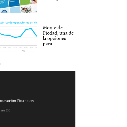
Monte de
Piedad, una de
la opciones
para...
d
nnovación Financiera
zas 2.0