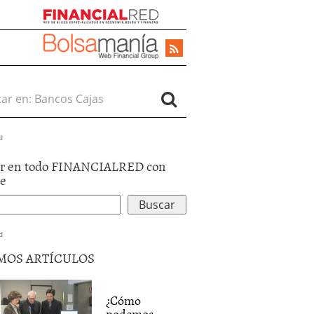
r en:
d
r en todo FINANCIALRED con
le
d
MOS ARTÍCULOS
¿Cómo
podemos