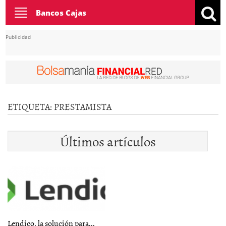
Toggle
Bancos Cajas
navigation
Publicidad
ETIQUETA:
PRESTAMISTA
Últimos artículos
Lendico, la solución para...