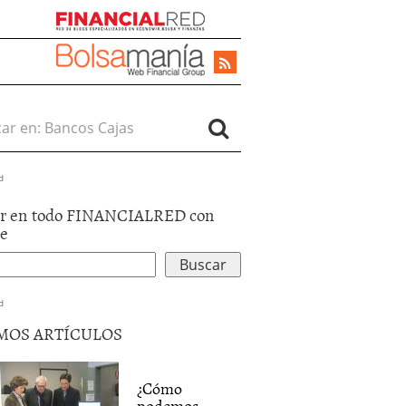
r en:
d
r en todo FINANCIALRED con
le
d
MOS ARTÍCULOS
¿Cómo
podemos