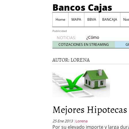
Bancos Cajas
Home
MAPA
BBVA
BANCAJA
Not
Publicidad
¿Cómo
NOTICIAS:
podemos
COTIZACIONES EN STREAMING
G
reclamar
a los
AUTOR:
LORENA
bancos
las
comisiones
por
descubierto?
junio 6,
2014
Tarjeta Visa Prepago de
Mejores Hipotecas
Las principales comisio
Juego BBVA, una forma d
Monte de Piedad, una de
25 Ene 2013
Lorena
Por su elevado importe y larga dur