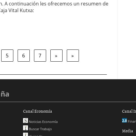
ón. A continuación les ofrecemos un resumen de
aja Vital Kutxa:
5
6
7
»
»
aña
Canal Economía
Canal I
Finan
Noticias Economía
Buscar Trabajo
Media