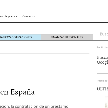
as de prensa
Contacto
Busca
RÁFICOS COTIZACIONES
FINANZAS PERSONALES
Publicida
Busca
Goog
Publicida
 NovaGalicia Banco
mayo 23, 2014
 en España
ÚLTI
nes bancarias
mayo 19, 2014
e hacer ganar a los clientes
abril 11, 2014
 la opciones para conseguir efectivo
abril 4, 2014
ación, la contratación de un préstamo