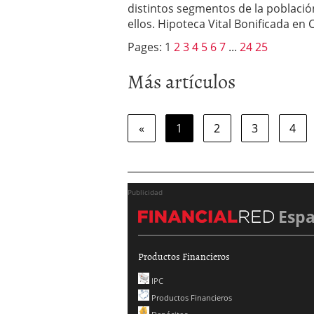
distintos segmentos de la poblaci
ellos. Hipoteca Vital Bonificada en C
Pages:
1
2
3
4
5
6
7
...
24
25
Más artículos
«
1
2
3
4
Publicidad
Esp
Productos Financieros
IPC
Productos Financieros