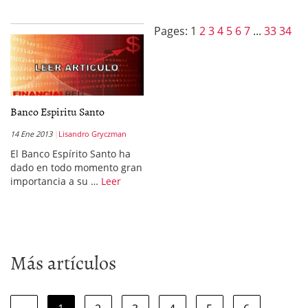
Pages:
1
2
3
4
5
6
7
...
33
34
Banco Espiritu Santo
14 Ene 2013
Lisandro Gryczman
El Banco Espírito Santo ha
dado en todo momento gran
importancia a su …
Leer
Más artículos