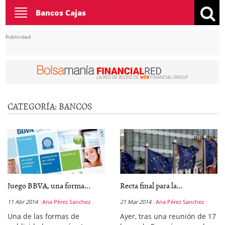
Toggle
Bancos Cajas
navigation
Publicidad
CATEGORÍA:
BANCOS
Juego BBVA, una forma...
Recta final para la...
11 Abr 2014
Ana Pérez Sanchez
21 Mar 2014
Ana Pérez Sanchez
Una de las formas de
Ayer, tras una reunión de 17