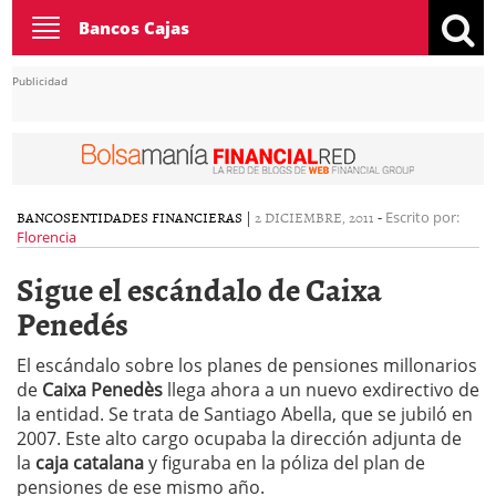
Toggle
Bancos Cajas
navigation
Publicidad
BANCOS
ENTIDADES FINANCIERAS
|
2 DICIEMBRE, 2011
-
Escrito por:
Florencia
Sigue el escándalo de Caixa
Penedés
El escándalo sobre los planes de pensiones millonarios
de
Caixa Penedès
llega ahora a un nuevo exdirectivo de
la entidad. Se trata de Santiago Abella, que se jubiló en
2007. Este alto cargo ocupaba la dirección adjunta de
la
caja catalana
y figuraba en la póliza del plan de
pensiones de ese mismo año.