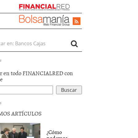
r en:
d
r en todo FINANCIALRED con
le
d
MOS ARTÍCULOS
¿Cómo
podemos