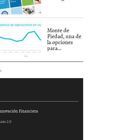
Monte de
Piedad, una de
la opciones
para...
d
nnovación Financiera
zas 2.0