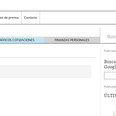
as de prensa
Contacto
Busca
RÁFICOS COTIZACIONES
FINANZAS PERSONALES
Publicida
Busca
Goog
Publicida
 NovaGalicia Banco
mayo 23, 2014
ÚLTI
nes bancarias
mayo 19, 2014
e hacer ganar a los clientes
abril 11, 2014
 la opciones para conseguir efectivo
abril 4, 2014