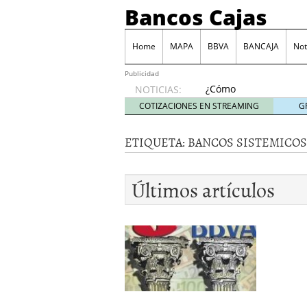
Bancos Cajas
Home
MAPA
BBVA
BANCAJA
Not
Publicidad
¿Cómo
NOTICIAS:
podemos
COTIZACIONES EN STREAMING
G
reclamar
a los
ETIQUETA:
BANCOS SISTEMICOS
bancos
las
comisiones
Últimos artículos
por
descubierto?
junio 6,
2014
Tarjeta Visa Prepago de
Las principales comisio
Juego BBVA, una forma d
Monte de Piedad, una de