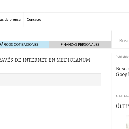
as de prensa
Contacto
Busca
RÁFICOS COTIZACIONES
FINANZAS PERSONALES
Publicida
RAVÉS DE INTERNET EN MEDIOLANUM
Busca
Goog
Publicida
 NovaGalicia Banco
mayo 23, 2014
ÚLTI
nes bancarias
mayo 19, 2014
e hacer ganar a los clientes
abril 11, 2014
 la opciones para conseguir efectivo
abril 4, 2014