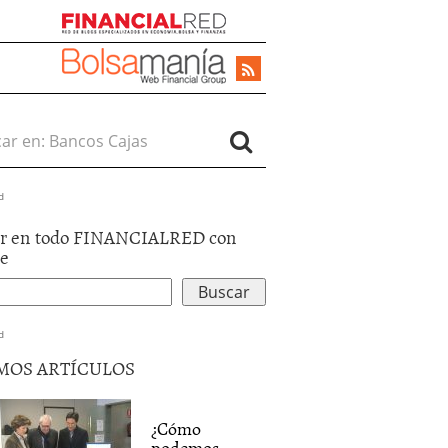
r en:
d
r en todo FINANCIALRED con
le
d
MOS ARTÍCULOS
¿Cómo
podemos