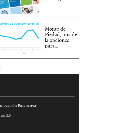
Monte de
Piedad, una de
la opciones
para...
d
nnovación Financiera
zas 2.0