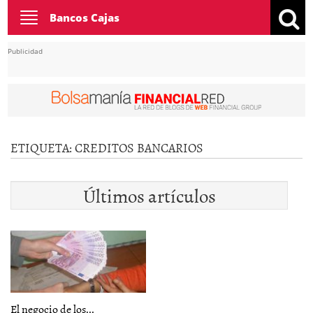
Toggle
Bancos Cajas
navigation
Publicidad
ETIQUETA:
CREDITOS BANCARIOS
Últimos artículos
El negocio de los...