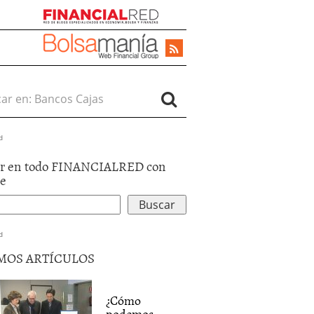
r en:
d
r en todo FINANCIALRED con
le
d
MOS ARTÍCULOS
¿Cómo
podemos