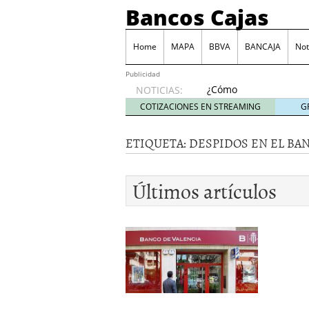
Bancos Cajas
Home
MAPA
BBVA
BANCAJA
Not
Publicidad
¿Cómo
NOTICIAS:
podemos
COTIZACIONES EN STREAMING
G
reclamar
a los
ETIQUETA:
DESPIDOS EN EL BA
bancos
las
comisiones
Últimos artículos
por
descubierto?
junio 6,
2014
Tarjeta Visa Prepago de
Las principales comisio
Juego BBVA, una forma d
Monte de Piedad, una de