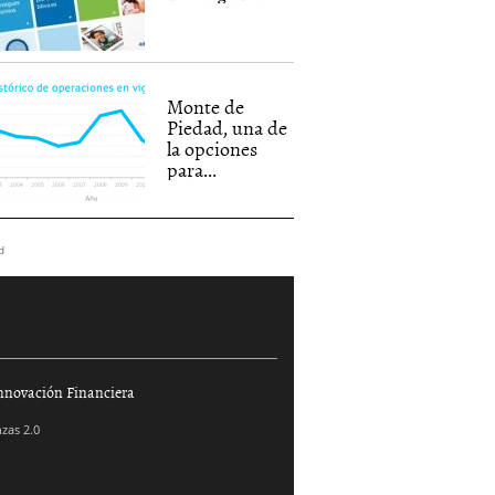
Monte de
Piedad, una de
la opciones
para...
d
nnovación Financiera
zas 2.0