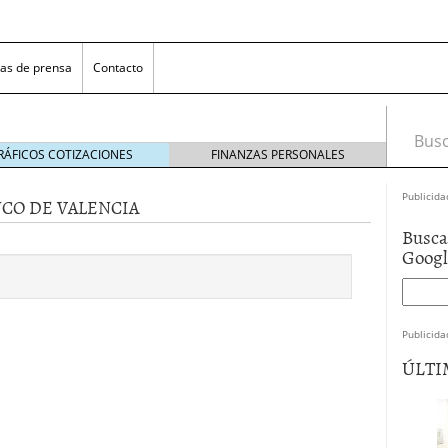
as de prensa
Contacto
Busca
RÁFICOS COTIZACIONES
FINANZAS PERSONALES
Publicida
NCO DE VALENCIA
Busca
Goog
Publicida
 NovaGalicia Banco
mayo 23, 2014
ÚLTI
nes bancarias
mayo 19, 2014
e hacer ganar a los clientes
abril 11, 2014
 la opciones para conseguir efectivo
abril 4, 2014