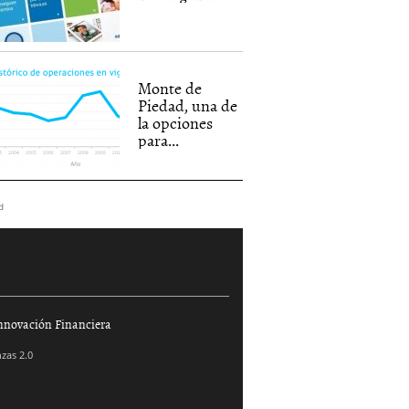
Monte de
Piedad, una de
la opciones
para...
d
nnovación Financiera
zas 2.0