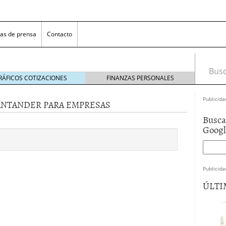
as de prensa
Contacto
Busca
RÁFICOS COTIZACIONES
FINANZAS PERSONALES
Publicida
ANTANDER PARA EMPRESAS
Busca
Goog
Publicida
 NovaGalicia Banco
mayo 23, 2014
ÚLTI
nes bancarias
mayo 19, 2014
e hacer ganar a los clientes
abril 11, 2014
 la opciones para conseguir efectivo
abril 4, 2014