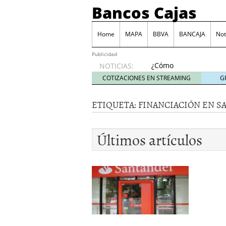
Bancos Cajas
Home
MAPA
BBVA
BANCAJA
Not
Publicidad
¿Cómo
NOTICIAS:
podemos
COTIZACIONES EN STREAMING
G
reclamar
a los
ETIQUETA:
FINANCIACIÓN EN S
bancos
las
comisiones
Últimos artículos
por
descubierto?
junio 6,
2014
Tarjeta Visa Prepago de
Las principales comisio
Juego BBVA, una forma d
Monte de Piedad, una de