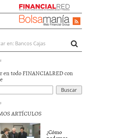
r en:
d
r en todo FINANCIALRED con
le
d
MOS ARTÍCULOS
¿Cómo
podemos