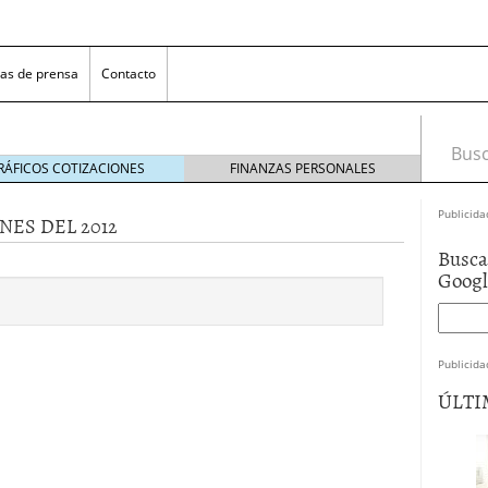
as de prensa
Contacto
Busca
RÁFICOS COTIZACIONES
FINANZAS PERSONALES
Publicida
NES DEL 2012
Busca
Goog
Publicida
 NovaGalicia Banco
mayo 23, 2014
ÚLTI
nes bancarias
mayo 19, 2014
e hacer ganar a los clientes
abril 11, 2014
 la opciones para conseguir efectivo
abril 4, 2014