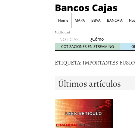
Bancos Cajas
Home
MAPA
BBVA
BANCAJA
Not
Publicidad
¿Cómo
NOTICIAS:
podemos
COTIZACIONES EN STREAMING
G
reclamar
a los
ETIQUETA:
IMPORTANTES FUSIO
bancos
las
comisiones
Últimos artículos
por
descubierto?
junio 6,
2014
Tarjeta Visa Prepago de
Las principales comisio
Juego BBVA, una forma d
Monte de Piedad, una de