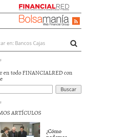
r en:
d
r en todo FINANCIALRED con
le
d
MOS ARTÍCULOS
¿Cómo
podemos