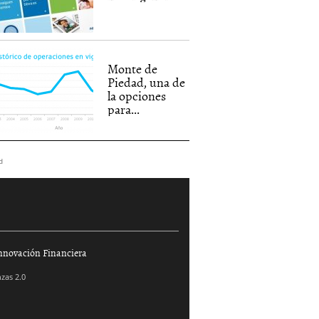
Monte de
Piedad, una de
la opciones
para...
d
nnovación Financiera
zas 2.0