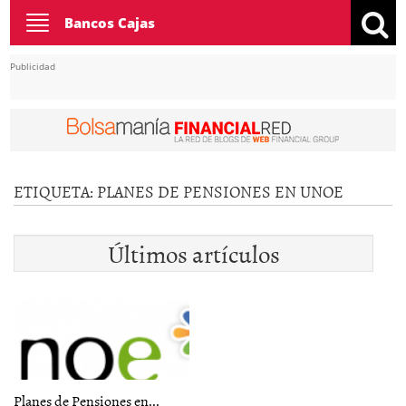
Toggle
Bancos Cajas
navigation
Publicidad
ETIQUETA:
PLANES DE PENSIONES EN UNOE
Últimos artículos
Planes de Pensiones en...