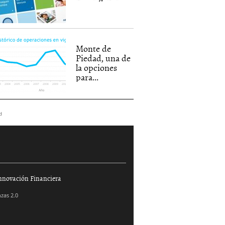
Monte de
Piedad, una de
la opciones
para...
d
nnovación Financiera
zas 2.0