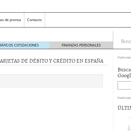
as de prensa
Contacto
Busca
RÁFICOS COTIZACIONES
FINANZAS PERSONALES
Publicida
ARJETAS DE DÉBITO Y CRÉDITO EN ESPAÑA
Busca
Goog
Publicida
 NovaGalicia Banco
mayo 23, 2014
ÚLTI
nes bancarias
mayo 19, 2014
e hacer ganar a los clientes
abril 11, 2014
 la opciones para conseguir efectivo
abril 4, 2014