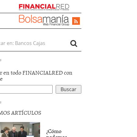
r en:
d
r en todo FINANCIALRED con
le
d
MOS ARTÍCULOS
¿Cómo
podemos