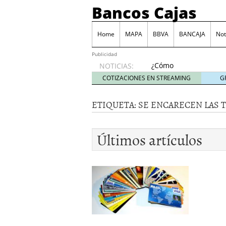
Bancos Cajas
Home
MAPA
BBVA
BANCAJA
Not
Publicidad
¿Cómo
NOTICIAS:
podemos
COTIZACIONES EN STREAMING
G
reclamar
a los
ETIQUETA:
SE ENCARECEN LAS T
bancos
las
comisiones
Últimos artículos
por
descubierto?
junio 6,
2014
Tarjeta Visa Prepago de
Las principales comisio
Juego BBVA, una forma d
Monte de Piedad, una de