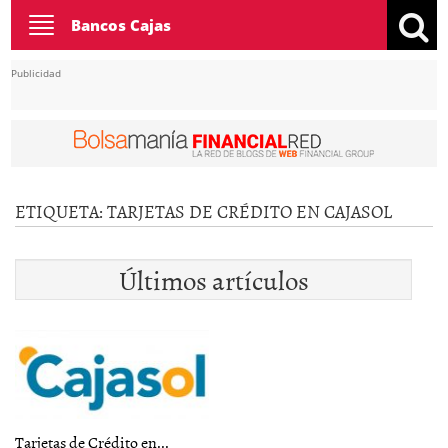
Toggle
Bancos Cajas
navigation
Publicidad
ETIQUETA:
TARJETAS DE CRÉDITO EN CAJASOL
Últimos artículos
Tarjetas de Crédito en...