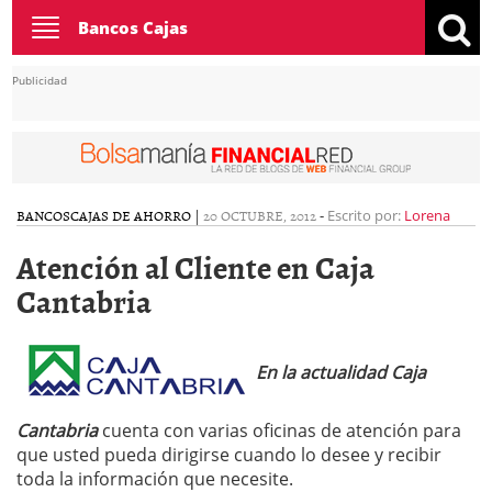
Toggle
Bancos Cajas
navigation
Publicidad
BANCOS
CAJAS DE AHORRO
|
20 OCTUBRE, 2012
-
Escrito por:
Lorena
Atención al Cliente en Caja
Cantabria
En la actualidad Caja
Cantabria
cuenta con varias oficinas de atención para
que usted pueda dirigirse cuando lo desee y recibir
toda la información que necesite.