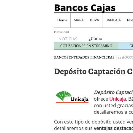
Bancos Cajas
Home
MAPA
BBVA
BANCAJA
Not
Publicidad
¿Cómo
NOTICIAS:
podemos
COTIZACIONES EN STREAMING
G
reclamar
a los
BANCOS
ENTIDADES FINANCIERAS
|
12 AGOST
bancos
Depósito Captación C
las
comisiones
por
descubierto?
junio 6,
Depósito Captaci
2014
ofrece
Unicaja
. B
Tarjeta Visa Prepago de
con usted gracias
Las principales comisio
detallaremos a c
Juego BBVA, una forma d
Con este tipo de depósito usted ve
Monte de Piedad, una de
detallaremos sus
ventajas destaca