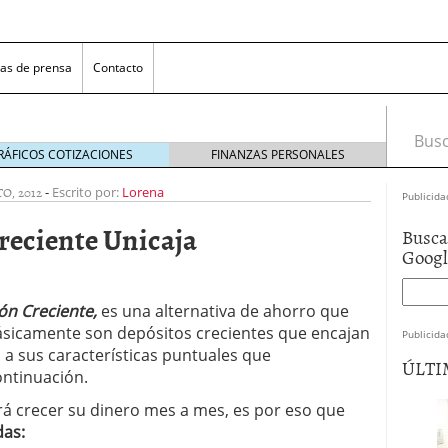
as de prensa
Contacto
Busca
RÁFICOS COTIZACIONES
FINANZAS PERSONALES
O, 2012
-
Escrito por:
Lorena
Publicida
reciente Unicaja
Busca
Goog
ón Creciente,
es una alternativa de ahorro que
ásicamente son depósitos crecientes que encajan
Publicida
 NovaGalicia Banco
mayo 23, 2014
 a sus características puntuales que
ÚLTI
nes bancarias
mayo 19, 2014
ontinuación.
e hacer ganar a los clientes
abril 11, 2014
rá crecer su dinero mes a mes, es por eso que
 la opciones para conseguir efectivo
abril 4, 2014
das: