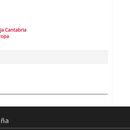
ja Cantabria
ropa
aña