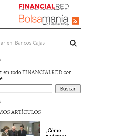
r en:
d
r en todo FINANCIALRED con
le
d
MOS ARTÍCULOS
¿Cómo
podemos