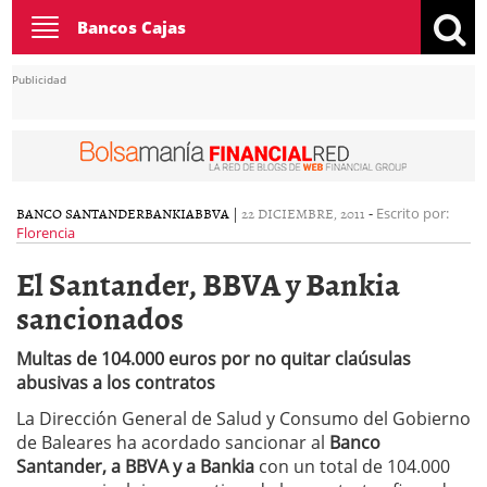
Toggle
Bancos Cajas
navigation
Publicidad
BANCO SANTANDER
BANKIA
BBVA
|
22 DICIEMBRE, 2011
-
Escrito por:
Florencia
El Santander, BBVA y Bankia
sancionados
Multas de 104.000 euros por no quitar claúsulas
abusivas a los contratos
La Dirección General de Salud y Consumo del Gobierno
de Baleares ha acordado sancionar al
Banco
Santander, a BBVA y a Bankia
con un total de 104.000