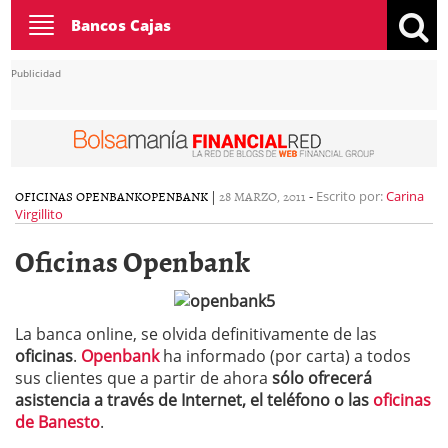
Toggle
Bancos Cajas
navigation
Publicidad
OFICINAS OPENBANK
OPENBANK
|
28 MARZO, 2011
-
Escrito por:
Carina
Virgillito
Oficinas Openbank
La banca online, se olvida definitivamente de las
oficinas
.
Openbank
ha informado (por carta) a todos
sus clientes que a partir de ahora
sólo ofrecerá
asistencia a través de Internet, el teléfono o las
oficinas
de Banesto
.