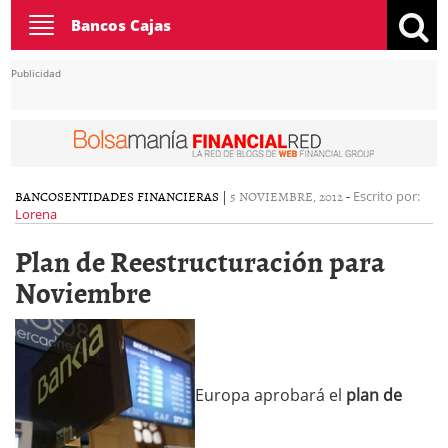
Toggle
Bancos Cajas
navigation
Publicidad
BANCOS
ENTIDADES FINANCIERAS
|
5 NOVIEMBRE, 2012
-
Escrito por:
Lorena
Plan de Reestructuración para
Noviembre
Europa aprobará el
plan de