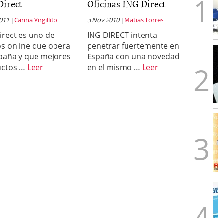
Direct
Oficinas ING Direct
2011
Carina Virgillito
3 Nov 2010
Matias Torres
irect es uno de
ING DIRECT intenta
s online que opera
penetrar fuertemente en
paña y que mejores
España con una novedad
uctos …
Leer
en el mismo …
Leer