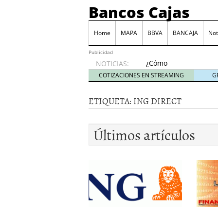
Bancos Cajas
Home
MAPA
BBVA
BANCAJA
Not
Publicidad
¿Cómo
NOTICIAS:
podemos
COTIZACIONES EN STREAMING
G
reclamar
a los
ETIQUETA:
ING DIRECT
bancos
las
comisiones
Últimos artículos
por
descubierto?
junio 6,
2014
Tarjeta Visa Prepago de
Las principales comisio
Juego BBVA, una forma d
Monte de Piedad, una de