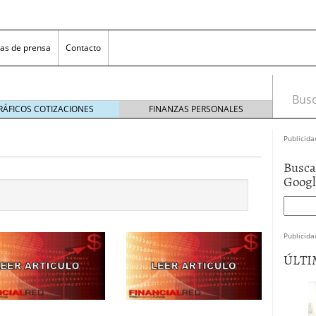
as de prensa
Contacto
Busca
RÁFICOS COTIZACIONES
FINANZAS PERSONALES
Publicida
Busca
Goog
Publicida
 NovaGalicia Banco
mayo 23, 2014
ÚLTI
nes bancarias
mayo 19, 2014
e hacer ganar a los clientes
abril 11, 2014
 la opciones para conseguir efectivo
abril 4, 2014