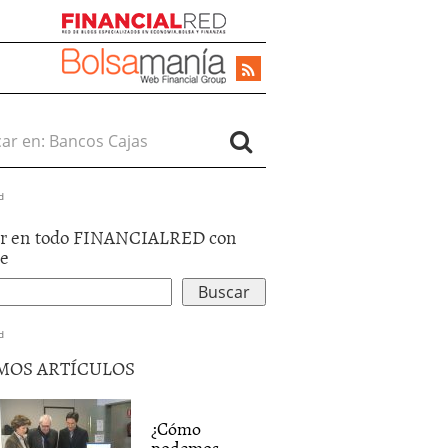
r en:
d
r en todo FINANCIALRED con
le
d
MOS ARTÍCULOS
¿Cómo
podemos