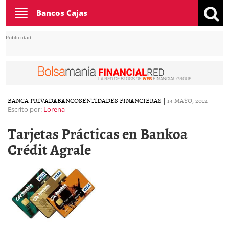
Toggle
Bancos Cajas
navigation
Publicidad
BANCA PRIVADA
BANCOS
ENTIDADES FINANCIERAS
|
14 MAYO, 2012
-
Escrito por:
Lorena
Tarjetas Prácticas en Bankoa
Crédit Agrale