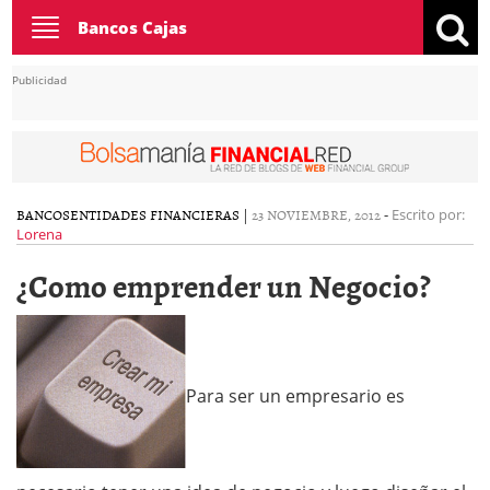
Toggle
Bancos Cajas
navigation
Publicidad
BANCOS
ENTIDADES FINANCIERAS
|
23 NOVIEMBRE, 2012
-
Escrito por:
Lorena
¿Como emprender un Negocio?
Para ser un empresario es