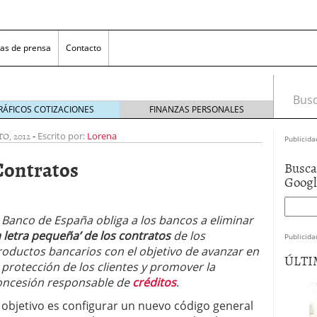
as de prensa
Contacto
Busca
RÁFICOS COTIZACIONES
FINANZAS PERSONALES
O, 2012
-
Escrito por:
Lorena
Publicida
Contratos
Busca
Goog
l Banco de España obliga a los bancos a eliminar
a letra pequeña’ de los contratos
de los
Publicida
 NovaGalicia Banco
mayo 23, 2014
roductos bancarios con el objetivo de avanzar en
ÚLTI
nes bancarias
mayo 19, 2014
 protección de los clientes y promover la
e hacer ganar a los clientes
abril 11, 2014
oncesión responsable de
créditos
.
 la opciones para conseguir efectivo
abril 4, 2014
l objetivo es configurar un nuevo código general