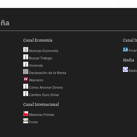
aña
Canal Economía
Canal I
Finan
Noticias Economía
Buscar Trabajo
Media
Vivienda
Radio
Declaración de la Renta
Warrants
Cómo Ahorrar Dinero
Cambio Euro Dolar
Canal Internacional
Materias Primas
Forex