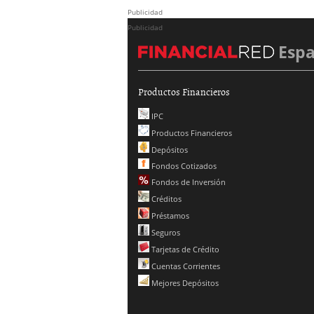
Publicidad
Publicidad
Esp
Productos Financieros
IPC
Productos Financieros
Depósitos
Fondos Cotizados
Fondos de Inversión
Créditos
Préstamos
Seguros
Tarjetas de Crédito
Cuentas Corrientes
Mejores Depósitos