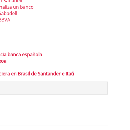
o Sabadell
naliza un banco
Sabadell
 BBVA
cia banca española
koa
era en Brasil de Santander e Itaú