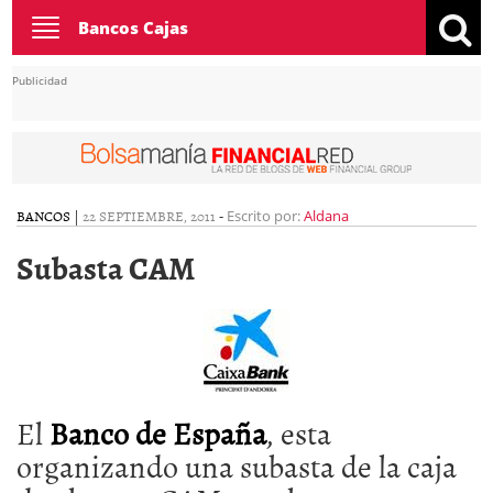
Toggle
Bancos Cajas
navigation
Publicidad
BANCOS
|
22 SEPTIEMBRE, 2011
-
Escrito por:
Aldana
Subasta CAM
El
Banco de España
, esta
organizando una subasta de la caja